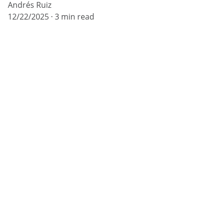
Andrés Ruiz
12/22/2025
3 min read
Teléfonos: 
+34 613 477 655
+34 658 177 905
Email: 
electroreparacionesbenidorm@gmail.com
Horario: 9:00 a 22:00. Se atienden urgencias.