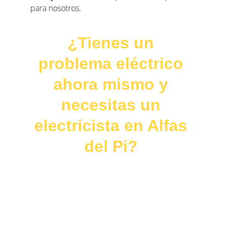
para nosotros.
¿Tienes un 
problema eléctrico 
ahora mismo y 
necesitas un 
electricista en Alfas 
del Pi? 
No lo dejes pasar. Un pequeño fallo 
eléctrico hoy puede acabar convirtiéndose 
en una avería importante mañana. 
Llámanos o escríbenos por WhatsApp
 y 