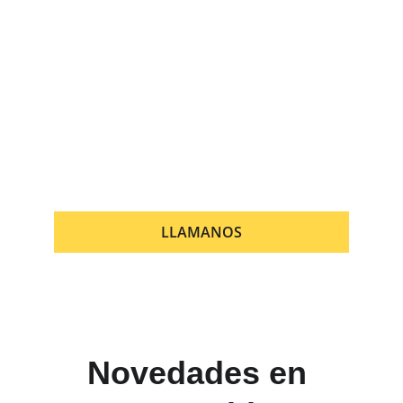
un electricista en 
Alfaz del Pi
 acudirá lo 
antes posible. 
Servicio de urgencias 24 
horas, los 365 días del año.
Electroreparaciones Alfaz del Pi – Tu 
electricista de confianza en Alfaz del Pi.
Rápidos, profesionales y con una 
excelente relación calidad-precio.
LLAMANOS
Novedades en 